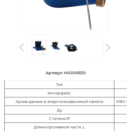
Артикул: H00006130
Тип
Интерфейс
Архив данных в энергонезависимой памяти
1080 ча
Ду
Степень IP
Длина проливной части, L