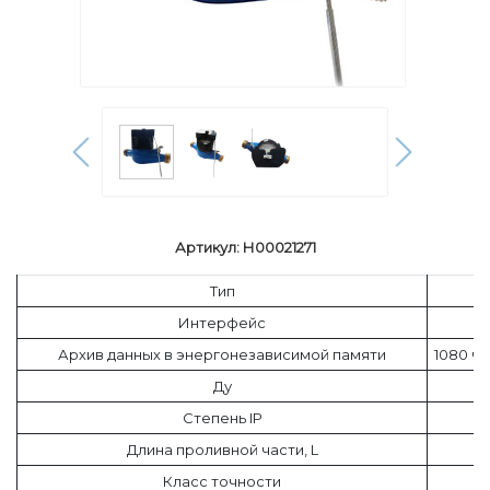
Артикул: Н00021271
Тип
Интерфейс
Архив данных в энергонезависимой памяти
1080 ча
Ду
Степень IP
Длина проливной части, L
Класс точности