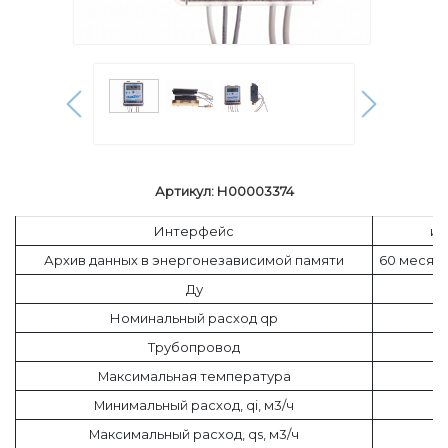
Артикул: Н00003374
Интерфейс
им
Архив данных в энергонезависимой памяти
60 месяце
Ду
Номинальный расход qp
Трубопровод
Максимальная температура
Минимальный расход, qi, м3/ч
Максимальный расход, qs, м3/ч